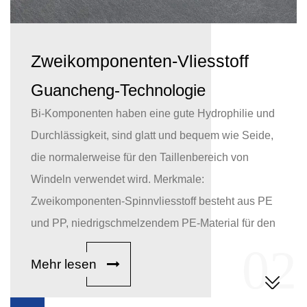
Zweikomponenten-Vliesstoff
Guancheng-Technologie
Bi-Komponenten haben eine gute Hydrophilie und
Durchlässigkeit, sind glatt und bequem wie Seide,
die normalerweise für den Taillenbereich von
Windeln verwendet wird. Merkmale:
Zweikomponenten-Spinnvliesstoff besteht aus PE
und PP, niedrigschmelzendem PE-Material für den
Mantel und PP-Material für den Kern. Im Vergleich
1
02
Mehr lesen
zu herkömmlichen Einkomponenten-
Spinnvliesstoffen sorgt die bahnbrechende