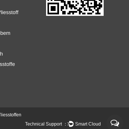
iesstoff
robem
ch
sstoffe
liesstoffen
Technical Support ：
Smart Cloud