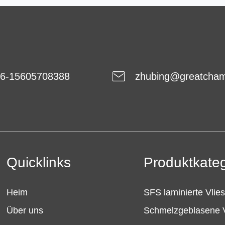
6-15605708388
zhubing@greatcha
Quicklinks
Produktkateg
Heim
SFS laminierte Vlies
Über uns
Schmelzgeblasene V