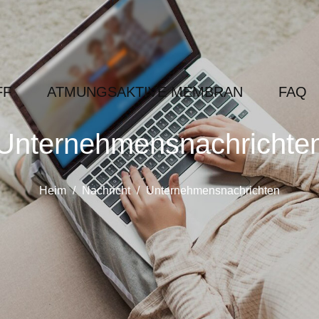
FF
ATMUNGSAKTIVE MEMBRAN
FAQ
Unternehmensnachrichte
Heim
/
Nachricht
/
Unternehmensnachrichten