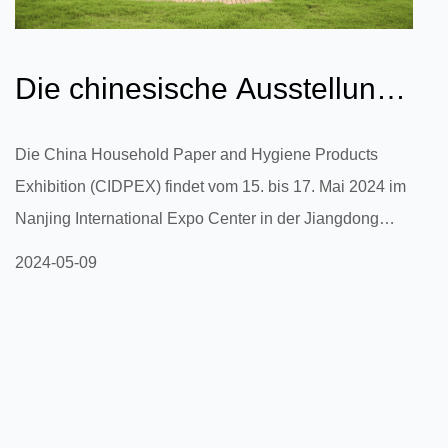
Die chinesische Ausstellung
für Haushaltspapier und
Die China Household Paper and Hygiene Products
Exhibition (CIDPEX) findet vom 15. bis 17. Mai 2024 im
Hygienep...
Nanjing International Expo Center in der Jiangdong
Middle Road Nr. 300, Bezirk Jianye, Stadt Nanjing,
2024-05-09
Provinz Jiangsu, statt. Diese Ausstellung wird
zusammenbringen Eliten aus der globalen
Haushaltspapier- und Hygieneartikelindustrie
diskutieren Branchenentwicklungstrends, teilen
innovative Technologien und präsentieren die neuesten
Produkte. Als äußerst einflussreiche Veranstaltung in