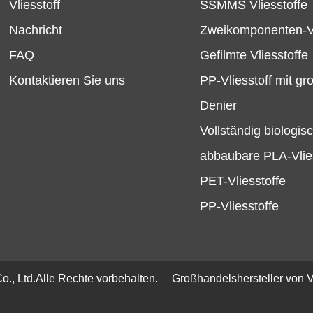
Vliesstoff
SSMMS Vliesstoffe
Nachricht
Zweikomponenten-Vl
FAQ
Gefilmte Vliesstoffe
Kontaktieren Sie uns
PP-Vliesstoff mit g
Denier
Vollständig biologis
abbaubare PLA-Vlie
PET-Vliesstoffe
PP-Vliesstoffe
., Ltd.
Alle Rechte vorbehalten.
Großhandelshersteller von V