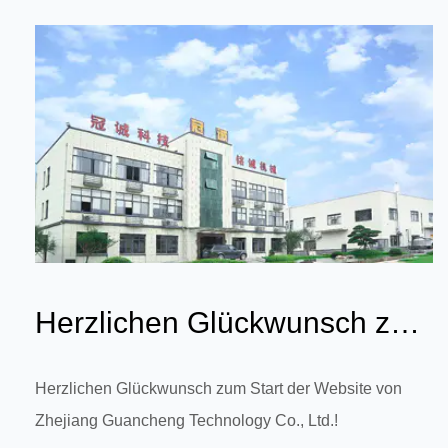
Herzlichen Glückwunsch zum
Start der Website von
Herzlichen Glückwunsch zum Start der Website von
Zhejiang Guancheng Technology Co., Ltd.!
Zhejiang Gu...