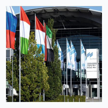
ultraschalllaminierte Vliesstoffe und abbaubares PLA),
die professionelle und präzise Käufer ansprachen und
von den meisten Besuchern Anerkennung fanden. Viele
internationale Unternehme...