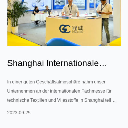
Shanghai Internationale
Fachmesse für technische
In einer guten Geschäftsatmosphäre nahm unser
Unternehmen an der internationalen Fachmesse für
Textilien u...
technische Textilien und Vliesstoffe in Shanghai teil
(CINTE) vom 19. bis 21. September. Wir stellten unsere
2023-09-25
einzigartigen Produkte vor (Vliesstoffe mit grobem
Denier, PET-Stoffe, PP-PE-Zweikomponentenstoffe,