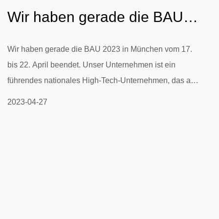
Wir haben gerade die BAU
2023 in München vom 17. bis
Wir haben gerade die BAU 2023 in München vom 17.
bis 22. April beendet. Unser Unternehmen ist ein
22. Apr...
führendes nationales High-Tech-Unternehmen, das auf
die Herstellung von dreilagigen wasserdichten,
2023-04-27
atmungsaktiven Membranen und anderen
Vliesprodukten spezialisiert ist. und erhielt eine Reihe
von Forschungs- und Entwicklungspatenten.
Mittlerweile verfügen wir über mehr als 10
Produktionslinien mit einer Kapazität von mehr als
20.000 Tonnen pro Jahr.