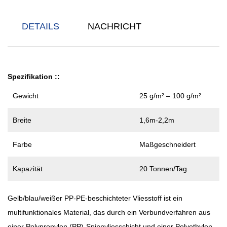
DETAILS
NACHRICHT
Spezifikation
::
Gewicht
25 g/m² – 100 g/m²
Breite
1,6m-2,2m
Farbe
Maßgeschneidert
Kapazität
20 Tonnen/Tag
Gelb/blau/weißer PP-PE-beschichteter Vliesstoff
ist ein
multifunktionales Material, das durch ein Verbundverfahren aus
einer Polypropylen (PP)-Spinnvliesschicht und einer Polyethylen