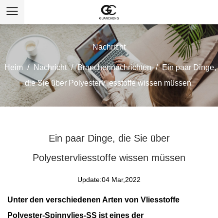
Nachricht
Heim
/
Nachricht
/
Branchennachrichten
/
Ein paar Dinge,
die Sie über Polyestervliesstoffe wissen müssen
Ein paar Dinge, die Sie über
Polyestervliesstoffe wissen müssen
Update:04 Mar,2022
Unter den verschiedenen Arten von
Vliesstoffe
Polyester-Spinnvlies-SS ist eines der