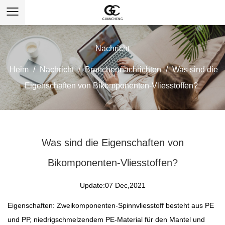
Nachricht
Heim
/
Nachricht
/
Branchennachrichten
/
Was sind die
Eigenschaften von Bikomponenten-Vliesstoffen?
Was sind die Eigenschaften von
Bikomponenten-Vliesstoffen?
Update:07 Dec,2021
Eigenschaften: Zweikomponenten-Spinnvliesstoff besteht aus PE
und PP, niedrigschmelzendem PE-Material für den Mantel und