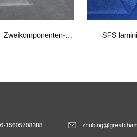
Zweikomponenten-
SFS lamini
Vliesstoff
Vliessto
6-15605708388
zhubing@greatcha