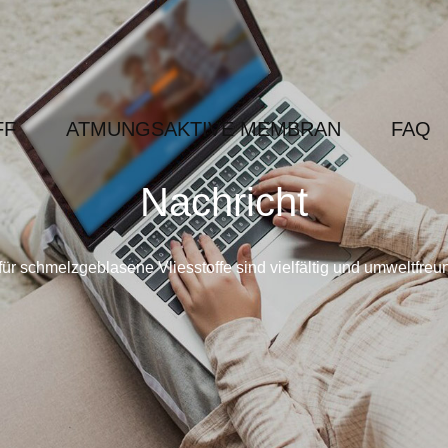
FF
ATMUNGSAKTIVE MEMBRAN
FAQ
Nachricht
für schmelzgeblasene Vliesstoffe sind vielfältig und umweltfre