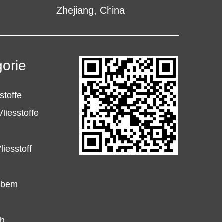
Zhejiang, China
orie
stoffe
liesstoffe
iesstoff
robem
ch