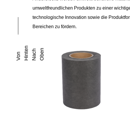
umweltfreundlichen Produkten zu einer wichtige
technologische Innovation sowie die Produktfo
Bereichen zu fördern.
N
N
E
H
V
O
N
H
I
N
T
N
A
C
O
B
E