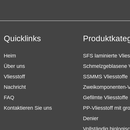
Quicklinks
Produktkateg
Heim
SFS laminierte Vlies
Über uns
Schmelzgeblasene V
Vliesstoff
SSMMS Vliesstoffe
Nachricht
Zweikomponenten-Vl
FAQ
Gefilmte Vliesstoffe
Kontaktieren Sie uns
PP-Vliesstoff mit g
Denier
Vollständig biologis