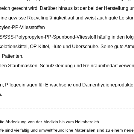
ich gerecht wird. Darüber hinaus ist der bei der Herstellung 
 eine gewisse Recyclingfähigkeit auf und weist auch gute Leist
len-PP-Vliesstoffen
SS/SSS-Polypropylen-PP-Spunbond-Vliesstoff häufig in den fol
lationskittel, OP-Kittel, Hüte und Überschuhe. Seine gute Atmun
 Patienten.
iellen Staubmasken, Schutzkleidung und Reinraumbedarf verwend
eln, Pflegeeinlagen für Erwachsene und Damenhygieneprodukte 
.
te Abdeckung von der Medizin bis zum Heimbereich
 sind vielfältig und umweltfreundliche Materialien sind zu einem neu