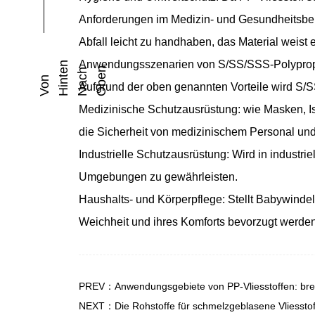
Anforderungen im Medizin- und Gesundheitsbere
Abfall leicht zu handhaben, das Material weist
Anwendungsszenarien von S/SS/SSS-Polypropy
N
N
E
H
V
O
N
H
I
N
T
N
A
C
O
B
E
Aufgrund der oben genannten Vorteile wird S/
Medizinische Schutzausrüstung: wie Masken, Iso
die Sicherheit von medizinischem Personal und
Industrielle Schutzausrüstung: Wird in industr
Umgebungen zu gewährleisten.
Haushalts- und Körperpflege: Stellt Babywind
Weichheit und ihres Komforts bevorzugt werden
PREV：Anwendungsgebiete von PP-Vliesstoffen: brei
NEXT：Die Rohstoffe für schmelzgeblasene Vliesstoffe