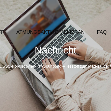
FF
ATMUNGSAKTIVE MEMBRAN
FAQ
Nachricht
S/SSS-Polypropylen-PP-Spunbond-Vliesstoff zum Material der