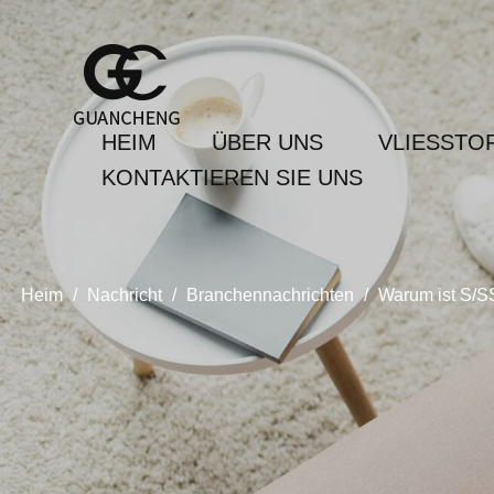
HEIM
ÜBER UNS
VLIESSTO
KONTAKTIEREN SIE UNS
Heim
/
Nachricht
/
Branchennachrichten
/
Warum ist S/S