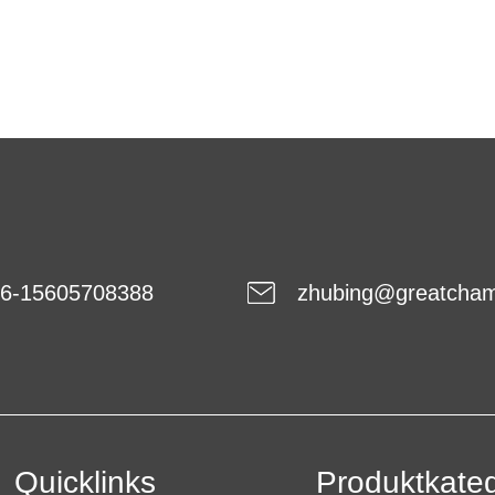
Vliesstoff
Vliessto
6-15605708388
zhubing@greatcha
Quicklinks
Produktkateg