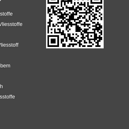
stoffe
liesstoffe
iesstoff
robem
ch
sstoffe