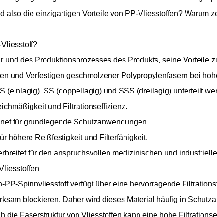
 also die einzigartigen Vorteile von PP-Vliesstoffen? Warum ze
liesstoff?
ur und des Produktionsprozesses des Produkts, seine Vorteile zu
cken und Verfestigen geschmolzener Polypropylenfasern bei hoh
 S (einlagig), SS (doppellagig) und SSS (dreilagig) unterteilt w
ichmäßigkeit und Filtrationseffizienz.
ignet für grundlegende Schutzanwendungen.
r höhere Reißfestigkeit und Filterfähigkeit.
erbreitet für den anspruchsvollen medizinischen und industriell
liesstoffen
-PP-Spinnvliesstoff verfügt über eine hervorragende Filtration
wirksam blockieren. Daher wird dieses Material häufig in Schu
die Faserstruktur von Vliesstoffen kann eine hohe Filtrationsef