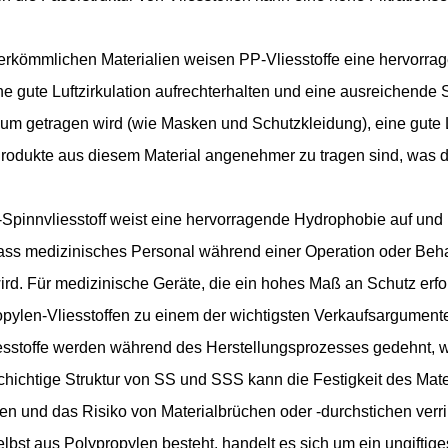
herkömmlichen Materialien weisen PP-Vliesstoffe eine hervorra
 gute Luftzirkulation aufrechterhalten und eine ausreichende S
aum getragen wird (wie Masken und Schutzkleidung), eine gute L
s Produkte aus diesem Material angenehmer zu tragen sind, was 
Spinnvliesstoff weist eine hervorragende Hydrophobie auf und
dass medizinisches Personal während einer Operation oder Beha
rd. Für medizinische Geräte, die ein hohes Maß an Schutz erforde
opylen-Vliesstoffen zu einem der wichtigsten Verkaufsargumen
iesstoffe werden während des Herstellungsprozesses gedehnt, 
chichtige Struktur von SS und SSS kann die Festigkeit des Mater
 und das Risiko von Materialbrüchen oder -durchstichen verri
lbst aus Polypropylen besteht, handelt es sich um ein ungiftig