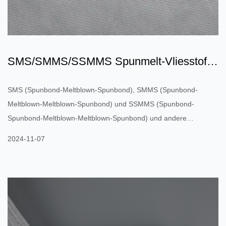
SMS/SMMS/SSMMS Spunmelt-Vliesstoff:
Eine Revolution bei Vlie...
SMS (Spunbond-Meltblown-Spunbond), SMMS (Spunbond-
Meltblown-Meltblown-Spunbond) und SSMMS (Spunbond-
Spunbond-Meltblown-Meltblown-Spunbond) und andere
hochleistungsfähige Spunbond-Meltblown-Verbundvliesstoffe sind
2024-11-07
zu wichtigen Produkten auf dem Markt geworden. Diese
innovativen Vliesstoffe werden aufgrund ihrer einzigartigen
Struktur und Leistung häufig in vielen Bereichen wie Medizin,
Hygiene, Filtration und Industrie eingesetzt. SMS: Eine Schicht
aus schmelzgeblasenem (Meltblown) Vl...