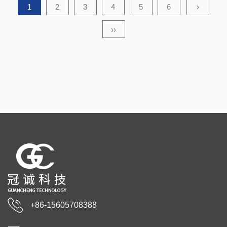
Wasserdichtigkeit und Filterung und w...
1
2
3
4
5
6
›
››
+86-15605708388