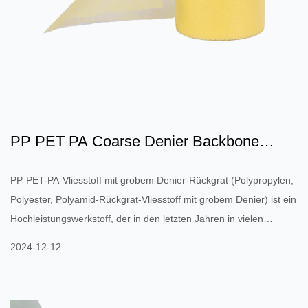
PP PET PA Coarse Denier Backbone
Vliesstoff: Materialeigensc...
PP-PET-PA-Vliesstoff mit grobem Denier-Rückgrat (Polypropylen,
Polyester, Polyamid-Rückgrat-Vliesstoff mit grobem Denier) ist ein
Hochleistungswerkstoff, der in den letzten Jahren in vielen
Industriebereichen breite Anwendung gefunden hat. Es besteht
2024-12-12
aus verschiedenen Arten von Polymeren (PP, PET, PA) und weist
eine hervorragende mechanische Festigkeit, hohe
Temperaturbeständigkeit, chemische Korrosionsbeständigkeit und