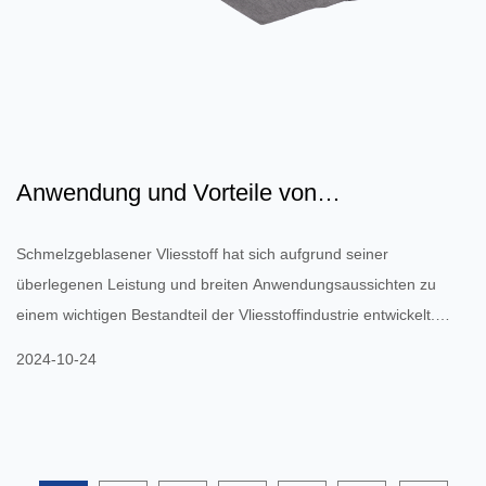
Anwendung und Vorteile von
schmelzgeblasenen Vliesstoffen
Schmelzgeblasener Vliesstoff hat sich aufgrund seiner
überlegenen Leistung und breiten Anwendungsaussichten zu
einem wichtigen Bestandteil der Vliesstoffindustrie entwickelt.
Schmelzgeblasener Vliesstoff ist ein Material, das durch
2024-10-24
Schmelzen von Polypropylen (PP)-Rohstoffen, deren Versprühen
zu feinen Fasern und anschließendes elektrostatisches oder
Heißpressen entsteht. Es verfügt über hervorragende
Eigenschaften wie Leichtigkeit, Atmungsaktivität,