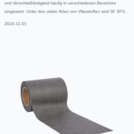
und Verschleißfestigkeit häufig in verschiedenen Bereichen
eingesetzt. Unter den vielen Arten von Vliesstoffen sind SF SFS
FSF laminierte Vliesstoffe haben sich aufgrund ihrer einzigartigen
2024-11-01
Vorteile nach und nach zu einer beliebten Wahl auf dem Markt
entwickelt. Das strukturelle Design der laminierten Vliesstoffe SF
SFS FSF verleiht ihnen eine hervorragende Festigkeit und
Haltbarkeit. Dieses Material entsteht durch das...