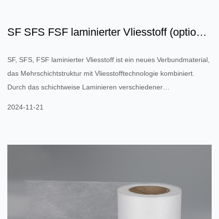
SF SFS FSF laminierter Vliesstoff (optional
atmungsaktive Fo...
SF, SFS, FSF laminierter Vliesstoff ist ein neues Verbundmaterial,
das Mehrschichtstruktur mit Vliesstofftechnologie kombiniert.
Durch das schichtweise Laminieren verschiedener
Fasermaterialien und die Kombination verschiedener
2024-11-21
Funktionsmembranen (z. B. atmungsaktive Membran,
wasserblockierende Membran usw.) können diese Materialien
eine noch bessere Leistung bieten: Atmungsaktivität und
Wasserdichtigkeit: Diese laminierte Struktur kann ein
Gleichgewicht zwischen Atmungsaktivität und...