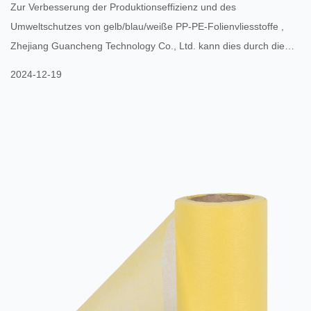
Zur Verbesserung der Produktionseffizienz und des
Umweltschutzes von gelb/blau/weiße PP-PE-Folienvliesstoffe ,
Zhejiang Guancheng Technology Co., Ltd. kann dies durch die
folgenden Aspekte erreichen: Optimierung des
2024-12-19
Produktionsprozesses: Einführung effizienterer
Produktionstechnologien, wie z. B. einer verbesserten PP-PE-
Zweikomponenten-Spinntechnologie, Melt-Blown-Technologie und
Membranvlies-Produktionstechnologie. Diese Technologien
können nicht nur die Produktionseffizienz verbe...