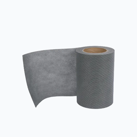
reduzieren? Bei der Herstellung medizinischer Hilfsmittel ist die
gute Atmungsaktivität von Filmvliesstoffen ein wesentlicher Vorteil
als Material für medizinische Verbände und OP-Abdeckungen.
Um diese Funktio...