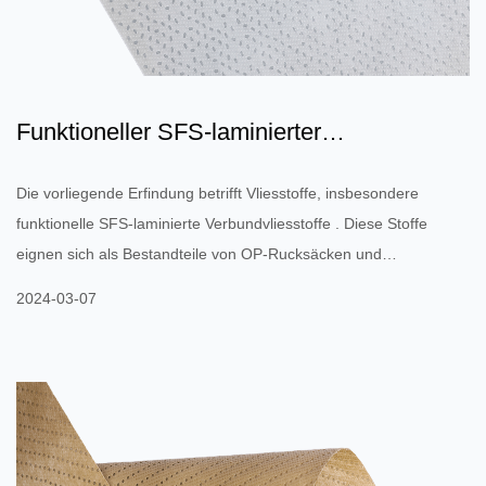
Funktioneller SFS-laminierter
Verbundvliesstoff
Die vorliegende Erfindung betrifft Vliesstoffe, insbesondere
funktionelle SFS-laminierte Verbundvliesstoffe . Diese Stoffe
eignen sich als Bestandteile von OP-Rucksäcken und
Schutzkleidung für medizinische Patienten sowie für andere Arten
2024-03-07
von Produkten zur Infektionskontrolle. Sie verfügen außerdem
über hervorragende Barriereeigenschaften und einen hohen
Feuchtigkeitsdurchdringungswiderstand, was sie ideal für den
Einsatz in vielen Anwendungen macht. Vliesstoffe können aus
einer V...