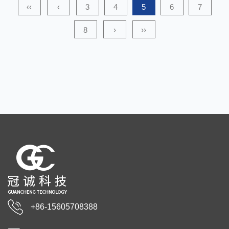
Spunbonding hergestellt, be...
‹‹
‹
3
4
5
6
7
8
›
››
+86-15605708388