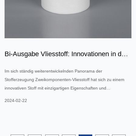
Bi-Ausgabe Vliesstoff: Innovationen in der
Textiltechnologie
Im sich ständig weiterentwickelnden Panorama der
Stofferzeugung Zweikomponenten-Vliesstoff hat sich zu einem
innovativen Stoff mit einzigartigen Eigenschaften und
Anwendungen entwickelt. Dieses fortschrittliche Material, das aus
2024-02-22
außergewöhnlichen Polymeradditiven besteht, bietet
verschiedene Vorteile, die es für verschiedene Branchen und
Anwendungen geeignet machen. Erstens ist die Form des Bi-
Thing-Vliesstoffs besonders. Es wird durch ein System namens