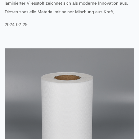
laminierter Vliesstoff zeichnet sich als moderne Innovation aus.
Dieses spezielle Material mit seiner Mischung aus Kraft,
Robustheit und Anpassungsfähigkeit ist bereit, eine Reihe von
2024-02-29
Branchen und Verpackungen zu revolutionieren. Der Glanz des
laminierten Vliesstoffs von SFS liegt in seiner Konstruktion. Es
entsteht durch ein kompliziertes Laminierungsverfahren, bei dem
mehr als eine Lage Vliesstoff kombiniert wird. D...