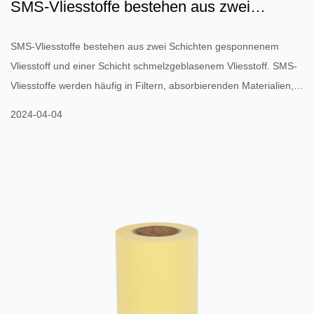
SMS-Vliesstoffe bestehen aus zwei
Schichten gesponnenem Vlie...
SMS-Vliesstoffe bestehen aus zwei Schichten gesponnenem
Vliesstoff und einer Schicht schmelzgeblasenem Vliesstoff. SMS-
Vliesstoffe werden häufig in Filtern, absorbierenden Materialien,
Sanitär- und Medizinprodukten sowie Einwegartikeln verwendet.
2024-04-04
Sie werden aus hochwertigen Rohstoffen hergestellt. Zu den
Hauptvorteilen von SMS-Vliesstoffen zählen die hervorragende
Festigkeit und Filterleistung. Sie können in allen Anwendungen
eingesetzt werden, die eine hohe Filtrationsleistung erfordern,
vo...