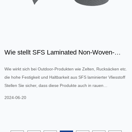
Wie stellt SFS Laminated Non-Woven-
Gewebe sicher, dass Outdo...
Wie wirkt sich bei Outdoor-Produkten wie Zelten, Rucksäcken etc.
die hohe Festigkeit und Haltbarkeit aus SFS laminierter Vliesstoff
Stellen Sie sicher, dass diese Produkte auch in rauen
Umgebungen weiterhin eine gute Leistung erbringen können? Bei
2024-06-20
Outdoor-Produkten wie Zelten, Rucksäcken usw. sorgt die hohe
Festigkeit und Haltbarkeit des SFS Laminated Non-Woven-
Gewebes dafür, dass diese Produkte auch in rauen Umgebungen
weiterhin eine gute Leistung erbringen können, und zwar vor all...