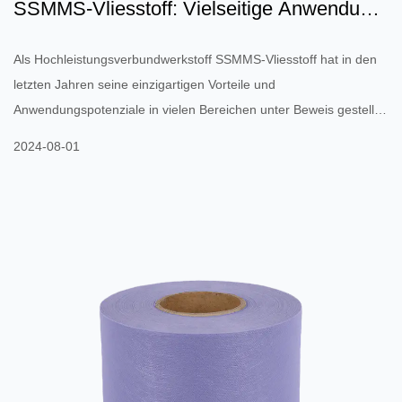
SSMMS-Vliesstoff: Vielseitige Anwendung
innovativer Material...
Als Hochleistungsverbundwerkstoff SSMMS-Vliesstoff hat in den
letzten Jahren seine einzigartigen Vorteile und
Anwendungspotenziale in vielen Bereichen unter Beweis gestellt.
1. Grundlegende Eigenschaften von SSMMS-Vliesstoffen
2024-08-01
SSMMS-Vliesstoff, vollständiger Name Spunbond-Meltblown-
Spunbond-Meltblown-Spunbond, ist ein mehrschichtiges
Vliesmaterial. Es besteht aus zwei Spinnvliesschichten
(Spunbond) und zwei schmelzgeblasenen Schichten (Meltblown)
durch ein spezielles Verfahren, u...