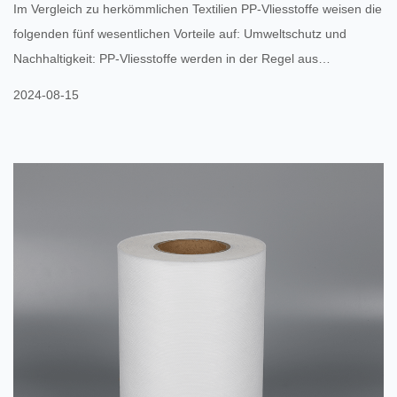
Im Vergleich zu herkömmlichen Textilien PP-Vliesstoffe weisen die
folgenden fünf wesentlichen Vorteile auf: Umweltschutz und
Nachhaltigkeit: PP-Vliesstoffe werden in der Regel aus
recycelbaren Materialien wie Polypropylen (PP) hergestellt und
2024-08-15
haben eine geringere Umweltbelastung. Sein Produktionsprozess
ist relativ einfach, mit geringem Energie- und Wasserverbrauch,
und der Abfall lässt sich leicht recyceln, wiederverwenden oder
abbauen und erfüllt so die Anforderungen des modernen ...