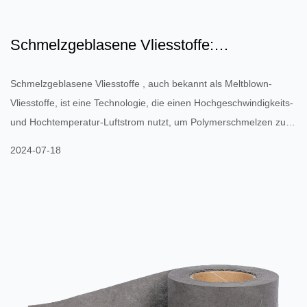
Schmelzgeblasene Vliesstoffe:
Technologie, Anwendung
Schmelzgeblasene Vliesstoffe , auch bekannt als Meltblown-
Vliesstoffe, ist eine Technologie, die einen Hochgeschwindigkeits-
und Hochtemperatur-Luftstrom nutzt, um Polymerschmelzen zu
blasen, wodurch sie sich schnell dehnen und zu ultrafeinen
2024-07-18
Fasern kondensieren, wodurch Vliesstoffe entstehen. Technische
Grundlagen und Produktionsprozess Technische Prinzipien Das
Produktionsprinzip von Meltblown-Vliesstoffen basiert
hauptsächlich auf der Blaswirkung eines Luftstroms mit hoher G...