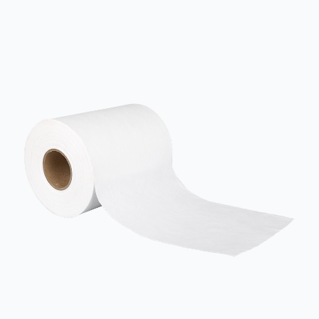
Vliesstoffen PP-Vliesstoffe haben viele hervorragende
Eigenschaften, darunter vor allem: Leicht und weich: PP-Vliesstoff
verwendet Polypropylenharz als Hauptrohstoff mit einem s...